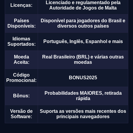
Licenciado e regulamentado pela
Licenças:
Autoridade de Jogos de Malta
Países
Disponível para jogadores do Brasil e
Disponíveis:
diversos outros países
Idiomas
Português, Inglês, Espanhol e mais
Suportados:
Moeda
Real Brasileiro (BRL) e várias outras
Aceita:
moedas
Código
BONUS2025
Promocional:
Probabilidades MAIORES, retirada
Bônus:
rápida
Versão de
Suporta as versões mais recentes dos
Software:
principais navegadores